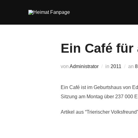
Zum
Inhalt
springen
Ein Café für
V
von
Administrator
in
2011
an
8
a
Ein Café ist im Geburtshaus von Ed
Sitzung am Montag über 237 000 Eu
Artikel aus “Trierischer Volksfreund”