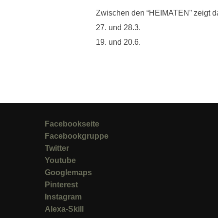
Zwischen den “HEIMATEN” zeigt da
27. und 28.3.
19. und 20.6.
Facebookseite
Facebookgruppe
Twitter
Youtube
Googlemaps
Pinterest
Instagram
Alexa-Skill