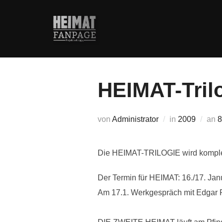
Zum
Inhalt
springen
HEIMAT-Tril
V
von
Administrator
in
2009
an
8
Die HEIMAT-TRILOGIE wird komplet
Der Termin für HEIMAT: 16./17. Jan
Am 17.1. Werkgespräch mit Edgar R