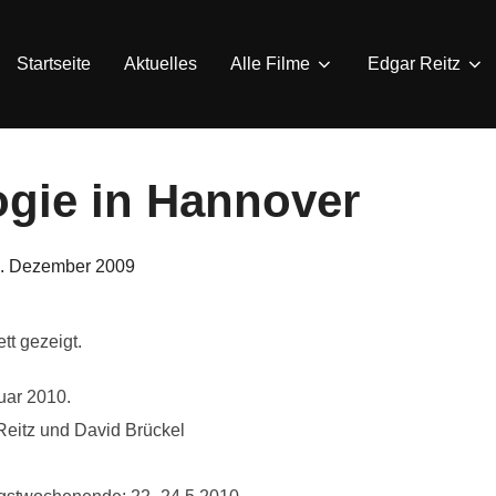
Startseite
Aktuelles
Alle Filme
Edgar Reitz
ogie in Hannover
eröffentlicht
. Dezember 2009
am
t gezeigt.
uar 2010.
eitz und David Brückel