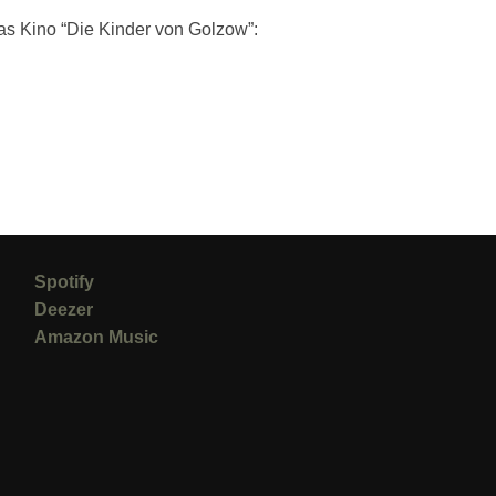
s Kino “Die Kinder von Golzow”:
Spotify
Deezer
Amazon Music