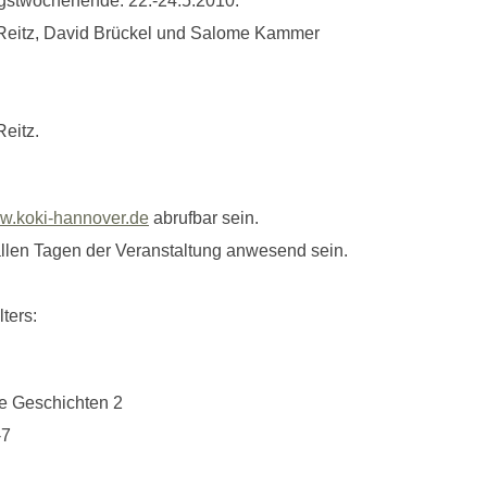
gstwochenende: 22.-24.5.2010.
Reitz, David Brückel und Salome Kammer
eitz.
w.koki-hannover.de
abrufbar sein.
 allen Tagen der Veranstaltung anwesend sein.
ters:
he Geschichten 2
-7