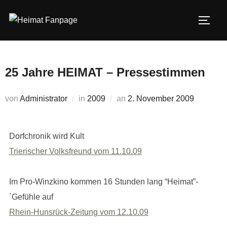
Zum
Inhalt
SEIT
springen
25 Jahre HEIMAT – Pressestimmen
Veröffentlicht
von
Administrator
in
2009
an
2. November 2009
am
Dorfchronik wird Kult
Trierischer Volksfreund vom 11.10.09
Im Pro-Winzkino kommen 16 Stunden lang “Heimat”-
´Gefühle auf
Rhein-Hunsrück-Zeitung vom 12.10.09