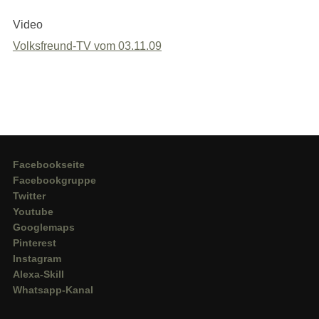
Video
Volksfreund-TV vom 03.11.09
Facebookseite
Facebookgruppe
Twitter
Youtube
Googlemaps
Pinterest
Instagram
Alexa-Skill
Whatsapp-Kanal