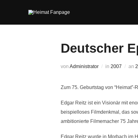
Zum
Inhalt
springen
Deutscher E
V
von
Administrator
in
2007
an
2
Zum 75. Geburtstag von “Heimat”-R
Edgar Reitz ist ein Visionär mit e
beispielloses Filmdenkmal, das so
ambitionierte Filmemacher 75 Jahre
Edgar Reitz wurde in Morbach im Hu