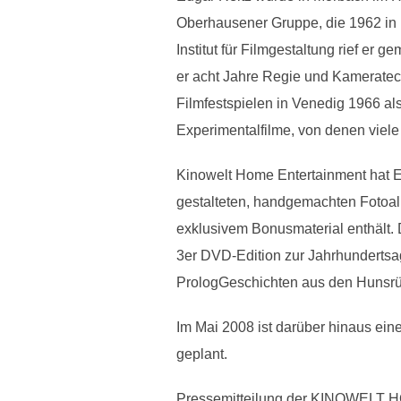
Oberhausener Gruppe, die 1962 in 
Institut für Filmgestaltung rief 
er acht Jahre Regie und Kameratechni
Filmfestspielen in Venedig 1966 al
Experimentalfilme, von denen viel
Kinowelt Home Entertainment hat Ed
gestalteten, handgemachten Fotoal
exklusivem Bonusmaterial enthält. D
3er DVD-Edition zur Jahrhundertsag
PrologGeschichten aus den Hunsrüc
Im Mai 2008 ist darüber hinaus ei
geplant.
Pressemitteilung der KINOWE