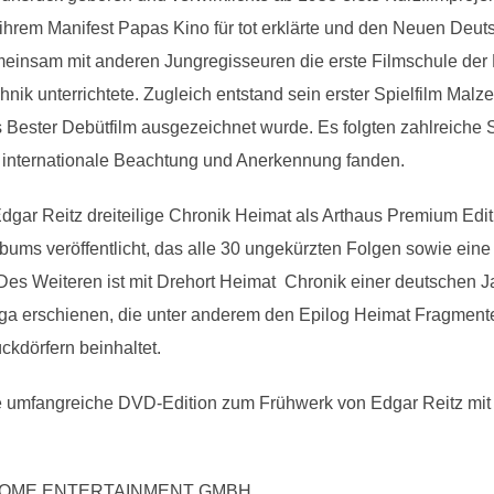
ihrem Manifest Papas Kino für tot erklärte und den Neuen Deu
er gemeinsam mit anderen Jungregisseuren die erste Filmschule de
k unterrichtete. Zugleich entstand sein erster Spielfilm Malzei
s Bester Debütfilm ausgezeichnet wurde. Es folgten zahlreiche 
e internationale Beachtung und Anerkennung fanden.
gar Reitz dreiteilige Chronik Heimat als Arthaus Premium Ed
bums veröffentlicht, das alle 30 ungekürzten Folgen sowie ei
es Weiteren ist mit Drehort Heimat  Chronik einer deutschen 
a erschienen, die unter anderem den Epilog Heimat Fragmente
kdörfern beinhaltet.
ne umfangreiche DVD-Edition zum Frühwerk von Edgar Reitz mit 
LT HOME ENTERTAINMENT GMBH