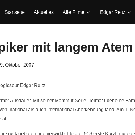
Startseite
Aktuelles
Alle Filme
Edgar Reitz
piker mit langem Atem
eröffentlicht
9. Oktober 2007
am
egisseur Edgar Reitz
normer Ausdauer. Mit seiner Mammut-Serie Heimat über eine Fam
wohl national als auch international Anerkennung fand. Am 1. 
 alt.
nsrück geboren und verwirklichte ab 1958 erste Kurzfilmprojekt