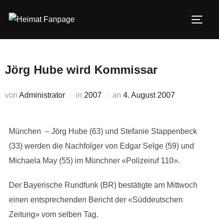
Zum
Inhalt
SEIT
springen
Jörg Hube wird Kommissar
Veröffentlicht
von
Administrator
in
2007
an
4. August 2007
am
München – Jörg Hube (63) und Stefanie Stappenbeck
(33) werden die Nachfolger von Edgar Selge (59) und
Michaela May (55) im Münchner «Polizeiruf 110».
Der Bayerische Rundfunk (BR) bestätigte am Mittwoch
einen entsprechenden Bericht der «Süddeutschen
Zeitung» vom selben Tag.