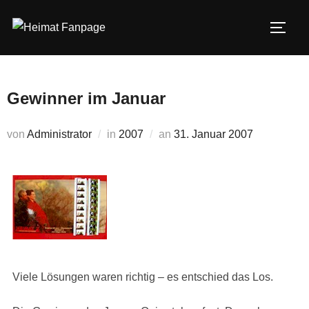
Zum
Inhalt
SEIT
springen
Gewinner im Januar
Veröffentlicht
von
Administrator
in
2007
an
31. Januar 2007
am
Viele Lösungen waren richtig – es entschied das Los.