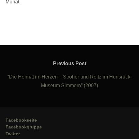
Monat.
Beitragsnavigation
Previous
Previous Post
Post
“Die Heimat im Herzen – Ströher und Reitz im Hunsrück-
Museum Simmern” (2007)
Facebookseite
Facebookgruppe
Twitter