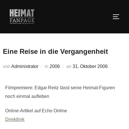
Zum
Inhalt
SEIT
springen
Eine Reise in die Vergangenheit
Veröffentlicht
von
Administrator
in
2006
an
31. Oktober 2006
am
Filmpremiere: Edgar Reitz lässt seine Heimat-Figuren
noch einmal aufleben
Online-Artikel auf Echo Online
Direktlink