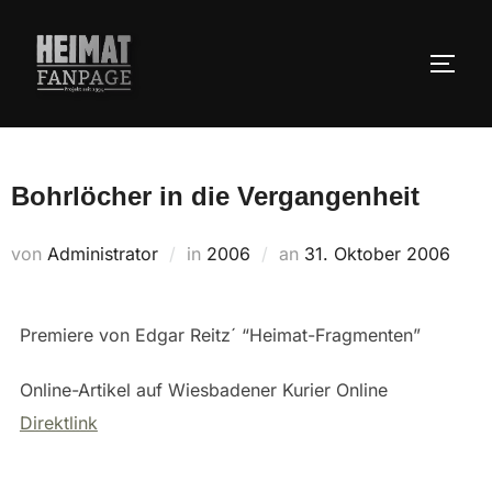
Zum
Inhalt
SEIT
springen
Bohrlöcher in die Vergangenheit
Veröffentlicht
von
Administrator
in
2006
an
31. Oktober 2006
am
Premiere von Edgar Reitz´ “Heimat-Fragmenten”
Online-Artikel auf Wiesbadener Kurier Online
Direktlink