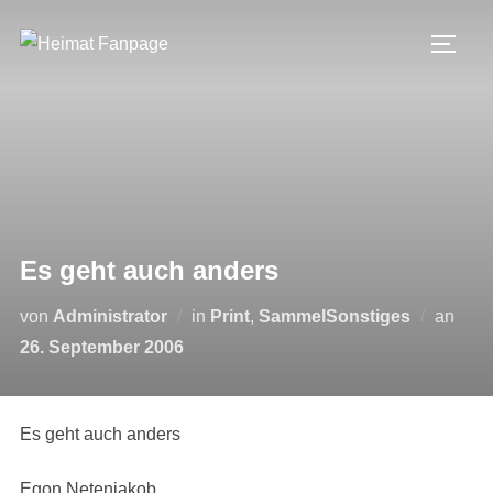
Zum
Inhalt
SEIT
springen
Es geht auch anders
Veröf
von
Administrator
in
Print
,
SammelSonstiges
an
am
26. September 2006
Es geht auch anders
Egon Netenjakob