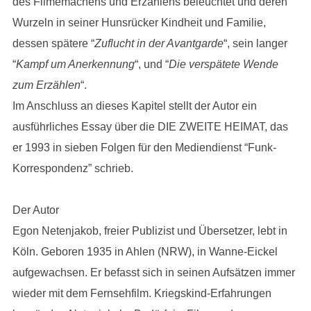
des Filmemachens und Erzählens beleuchtet und deren
Wurzeln in seiner Hunsrücker Kindheit und Familie,
dessen spätere “
Zuflucht in der Avantgarde
“, sein langer
“
Kampf um Anerkennung
“, und “
Die verspätete Wende
zum Erzählen
“.
Im Anschluss an dieses Kapitel stellt der Autor ein
ausführliches Essay über die DIE ZWEITE HEIMAT, das
er 1993 in sieben Folgen für den Mediendienst “Funk-
Korrespondenz” schrieb.
Der Autor
Egon Netenjakob, freier Publizist und Übersetzer, lebt in
Köln. Geboren 1935 in Ahlen (NRW), in Wanne-Eickel
aufgewachsen. Er befasst sich in seinen Aufsätzen immer
wieder mit dem Fernsehfilm. Kriegskind-Erfahrungen