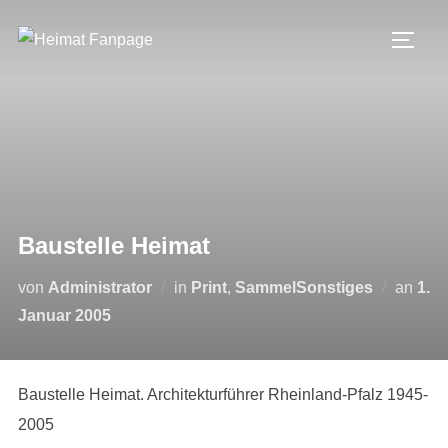
Zum
Inhalt
SEIT
springen
Baustelle Heimat
Verö
von
Administrator
in
Print
,
SammelSonstiges
an
1.
am
Januar 2005
Baustelle Heimat. Architekturführer Rheinland-Pfalz 1945-
2005