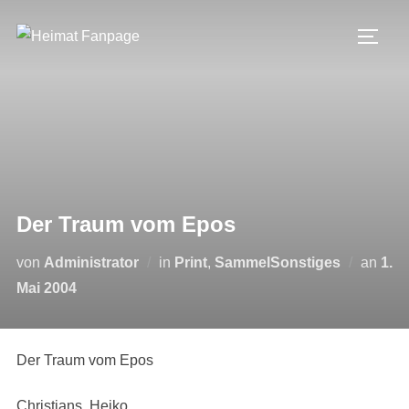
Zum
Inhalt
SEIT
springen
Der Traum vom Epos
Verö
von
Administrator
in
Print
,
SammelSonstiges
an
1.
am
Mai 2004
Der Traum vom Epos
Christians, Heiko