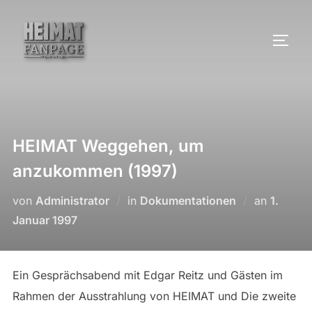
Zum
Inhalt
SEIT
springen
HEIMAT Weggehen, um
anzukommen (1997)
Veröffen
von
Administrator
in
Dokumentationen
an
1.
am
Januar 1997
Ein Gesprächsabend mit Edgar Reitz und Gästen im
Rahmen der Ausstrahlung von HEIMAT und Die zweite