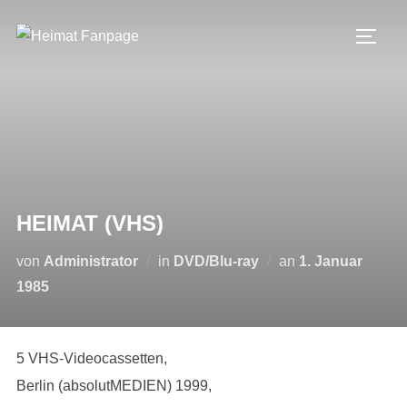
Zum
Inhalt
SEIT
springen
HEIMAT (VHS)
Veröffentlicht
von
Administrator
in
DVD/Blu-ray
an
1. Januar
am
1985
5 VHS-Videocassetten,
Berlin (absolutMEDIEN) 1999,