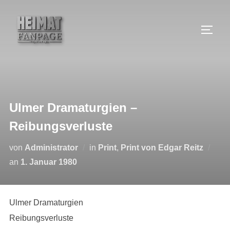
Zum
Inhalt
SEIT
springen
Ulmer Dramaturgien –
Reibungsverluste
von
Administrator
in
Print
,
Print von Edgar Reitz
Veröffentlicht
an
1. Januar 1980
am
Ulmer Dramaturgien
Reibungsverluste