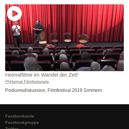
Heimatfilme im Wandel der Zeit“
Heimat Filmfestspiele
Podiumsdiskussion. Filmfestival 2019 Simmern
Facebookseite
Facebookgruppe
Twitter