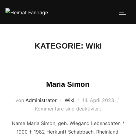
Zum
Inhalt
SEIT
springen
KATEGORIE:
Wiki
Maria Simon
Veröffentlicht
von
Administrator
Wiki
14. April 2023
am
Kommentare sind deaktiviert
Name Maria Simon, geb. Wiegand Lebensdaten *
1900 † 1982 Herkunft Schabbach, Rheinland,