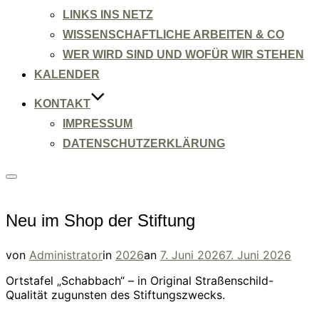
LINKS INS NETZ
WISSENSCHAFTLICHE ARBEITEN & CO
WER WIRD SIND UND WOFÜR WIR STEHEN
KALENDER
KONTAKT
IMPRESSUM
DATENSCHUTZERKLÄRUNG
Seitenleiste
&
Navigation
umschalten
Neu im Shop der Stiftung
Veröffentlicht
von
Administrator
in
2026
an
7. Juni 2026
7. Juni 2026
am
Ortstafel „Schabbach“ – in Original Straßenschild-
Qualität zugunsten des Stiftungszwecks.