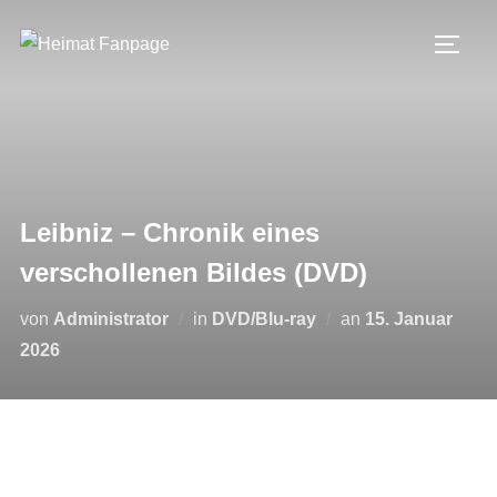
Zum
Inhalt
SEIT
springen
Leibniz – Chronik eines
verschollenen Bildes (DVD)
Veröffentlicht
von
Administrator
in
DVD/Blu-ray
an
15. Januar
am
2026