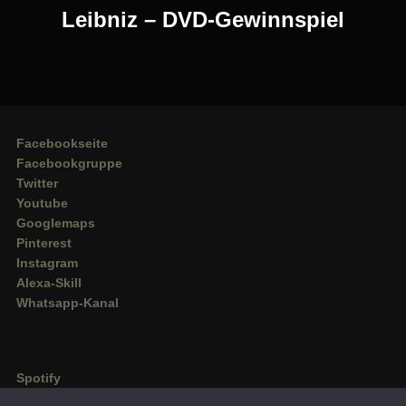
Post
Leibniz – DVD-Gewinnspiel
Facebookseite
Facebookgruppe
Twitter
Youtube
Googlemaps
Pinterest
Instagram
Alexa-Skill
Whatsapp-Kanal
Spotify
Deezer