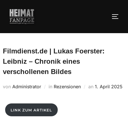
Zum
Inhalt
SEIT
springen
Filmdienst.de | Lukas Foerster:
Leibniz – Chronik eines
verschollenen Bildes
Veröffentlicht
von
Administrator
in
Rezensionen
an
1. April 2025
am
LINK ZUM ARTIKEL