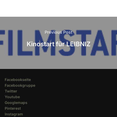
Beitragsnavigation
Previous
Previous Post
Post
Kinostart für LEIBNIZ
Facebookseite
Facebookgruppe
Twitter
Youtube
Googlemaps
Pinterest
Instagram