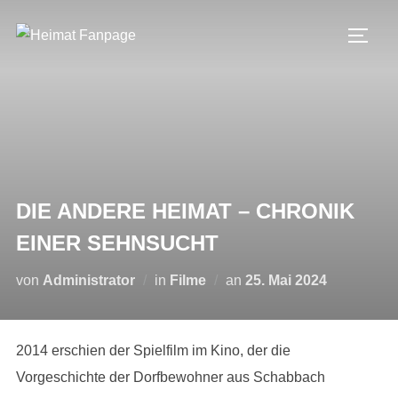
Zum
Inhalt
SEIT
springen
DIE ANDERE HEIMAT – CHRONIK
EINER SEHNSUCHT
Veröffentlicht
von
Administrator
in
Filme
an
25. Mai 2024
am
2014 erschien der Spielfilm im Kino, der die
Vorgeschichte der Dorfbewohner aus Schabbach