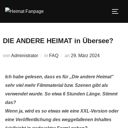
Zum
Inhalt
SEIT
springen
DIE ANDERE HEIMAT in Übersee?
Veröffentlicht
von
Administrator
in
FAQ
an
29. März 2024
am
Ich habe gelesen, dass es für „Die andere Heimat“
sehr viel mehr Filmmaterial bzw. Szenen gibt als
verwendet wurde. So etwa 6 Stunden Länge. Stimmt
das?
Wenn ja, wird es so etwas wie eine XXL-Version oder
eine Veröffentlichung des weggefallenen Inhaltes