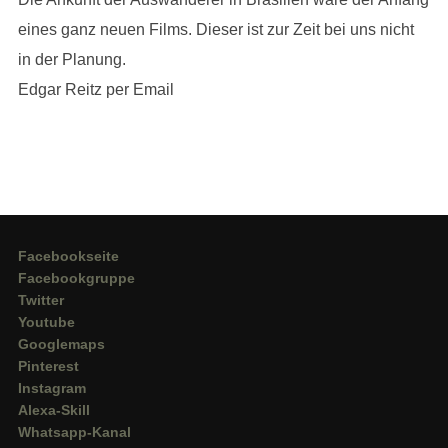
eines ganz neuen Films. Dieser ist zur Zeit bei uns nicht
in der Planung.
Edgar Reitz per Email
Facebookseite
Facebookgruppe
Twitter
Youtube
Googlemaps
Pinterest
Instagram
Alexa-Skill
Whatsapp-Kanal