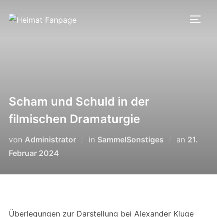
Zum
Inhalt
SEIT
springen
Scham und Schuld in der
filmischen Dramaturgie
Veröffen
von
Administrator
in
SammelSonstiges
an
21.
am
Februar 2024
Überlegungen zur Darstellung bei Alexander Kluge