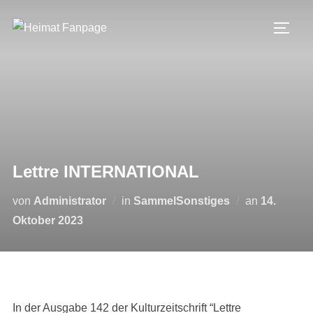
Zum
Inhalt
SEIT
springen
Lettre INTERNATIONAL
Veröffentli
von
Administrator
in
SammelSonstiges
an
14.
am
Oktober 2023
In der Ausgabe 142 der Kulturzeitschrift “Lettre