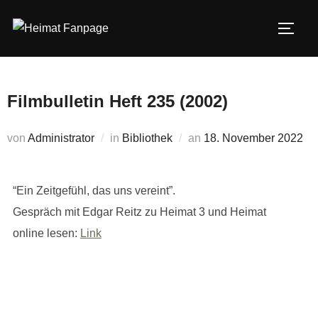
Zum
Inhalt
SEIT
springen
Filmbulletin Heft 235 (2002)
Veröffentlicht
von
Administrator
in
Bibliothek
an
18. November 2022
am
“Ein Zeitgefühl, das uns vereint”.
Gespräch mit Edgar Reitz zu Heimat 3 und Heimat
online lesen:
Link