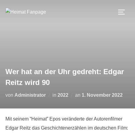
Zum
Inhalt
SEIT
springen
Wer hat an der Uhr gedreht: Edgar
Reitz wird 90
Veröffentlicht
von
Administrator
in
2022
an
1. November 2022
am
Mit seinem “Heimat” Epos veränderte der Autorenfilmer
Edgar Reitz das Geschichtenerzählen im deutschen Film: