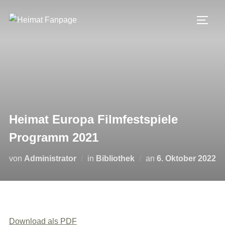
Zum
Inhalt
SEIT
springen
Heimat Europa Filmfestspiele
Programm 2021
Veröffentlicht
von
Administrator
in
Bibliothek
an
6. Oktober 2022
am
Download als PDF