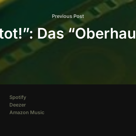
Previous
Previous Post
Post
 tot!”: Das “Oberha
Spotify
Deezer
Amazon Music