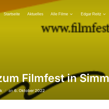
Startseite
Aktuelles
Alle Filme
Edgar Reitz
zum Filmfest in Sim
Veröffentlicht
ek
an
6. Oktober 2022
am