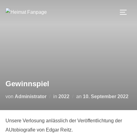
Zum
Inhalt
SEIT
springen
Gewinnspiel
Veröffentlicht
von
Administrator
in
2022
an
10. September 2022
am
Unsere Verlosung anlässlich der Veröffentlichtung der
AUtobiografie von Edgar Reitz.