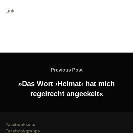
Link
Beitragsnavigation
Previous
Previous Post
Post
»Das Wort ›Heimat‹ hat mich
regelrecht angeekelt«
Facebookseite
Facebookgruppe