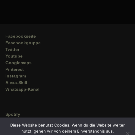
Facebookseite
Facebookgruppe
Twitter
Youtube
Googlemaps
Pinterest
Instagram
Alexa-Skill
Whatsapp-Kanal
Spotify
Deezer
Diese Website benutzt Cookies. Wenn du die Website weiter
Amazon Music
nutzt, gehen wir von deinem Einverständnis aus.