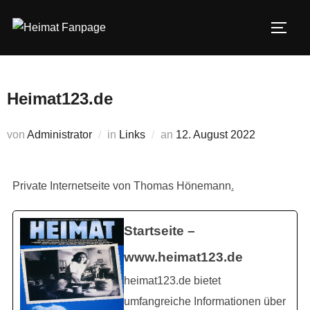
Zum
Inhalt
SEIT
springen
Heimat123.de
Veröffentlicht
von
Administrator
in
Links
an
12. August 2022
am
Private Internetseite von Thomas Hönemann
.
Startseite –
www.heimat123.de
heimat123.de bietet
umfangreiche Informationen über