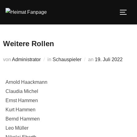
Zum
Inhalt
SEIT
springen
Weitere Rollen
Veröffentlicht
von
Administrator
in
Schauspieler
an
19. Juli 2022
am
Arnold Haackmann
Claudia Michel
Ernst Hammen
Kurt Hammen
Bernd Hammen
Leo Müller