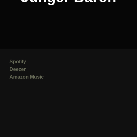
Spotify
Deezer
Amazon Music