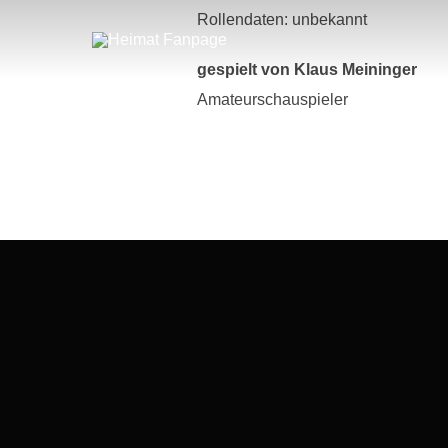
Zum
Rollendaten: unbekannt
Inhalt
springen
gespielt von Klaus Meininger
Amateurschauspieler
Beitragsnavigation