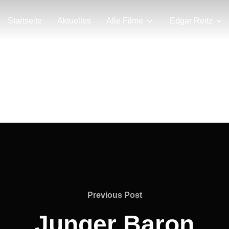
Startseite
Aktuelles
Alle Filme
Edgar Reitz
Previous
Previous Post
Post
Junger Baron