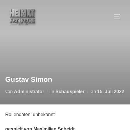
Zum
Inhalt
SEIT
springen
Gustav Simon
Veröffentlicht
von
Administrator
in
Schauspieler
an
15. Juli 2022
am
Rollendaten: unbekannt
gespielt von Maximilian Scheidt