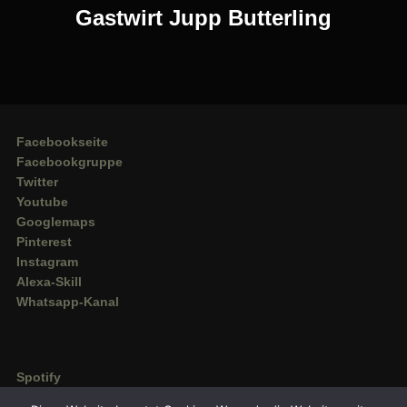
Post
Gastwirt Jupp Butterling
Facebookseite
Facebookgruppe
Twitter
Youtube
Googlemaps
Pinterest
Instagram
Alexa-Skill
Whatsapp-Kanal
Spotify
Deezer