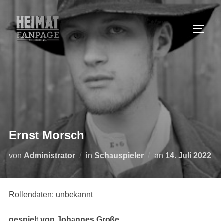
Zum
Inhalt
SEIT
springen
Ernst Morsch
Veröffentlicht
von
Administrator
in
Schauspieler
an
14. Juli 2022
am
Rollendaten: unbekannt
gespielt von Johannes Große