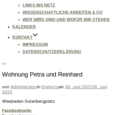
LINKS INS NETZ
WISSENSCHAFTLICHE ARBEITEN & CO
WER WIRD SIND UND WOFÜR WIR STEHEN
KALENDER
KONTAKT
IMPRESSUM
DATENSCHUTZERKLÄRUNG
Seitenleiste
&
Wohnung Petra und Reinhard
Navigation
umschalten
Veröffentlicht
von
Administrator
in
Drehorte
an
30. Juni 2022
30. Juni
am
2022
Wiesbaden Gutenbergplatz
Facebookseite