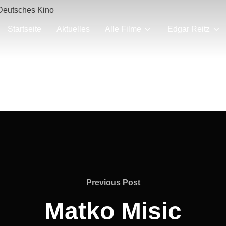
Deutsches Kino
Startseite
Aktuelles
Alle Filme
Edgar Reitz
Previous
Previous Post
Post
Matko Misic