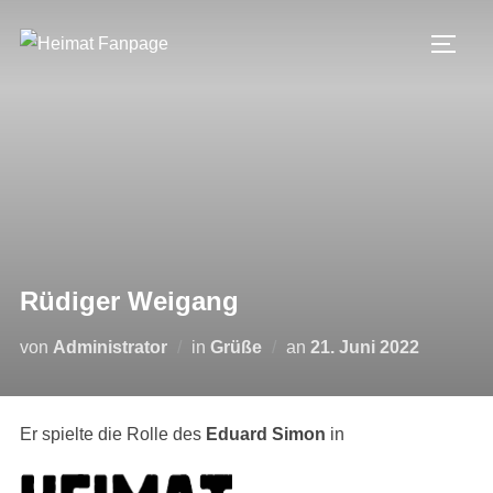
Zum
Inhalt
SEIT
springen
Rüdiger Weigang
Veröffentlicht
von
Administrator
in
Grüße
an
21. Juni 2022
am
Er spielte die Rolle des
Eduard Simon
in