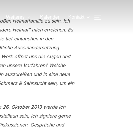
SEITENLEIS
Weiteres
Kalender
Kontakt
roßen Heimatfamilie zu sein. Ich
dere Heimat” mich erreichen. Es
ie tief eintauchen in den
tliche Auseinandersetzung
das Werk öffnet uns die Augen und
bten unsere Vorfahren? Welche
n auszureißen und in eine neue
chmerz & Sehnsucht sein, um ein
m 26. Oktober 2013 werde ich
tellaun sein, ich signiere gerne
 Diskussionen, Gespräche und