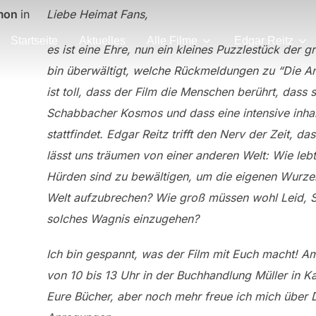
imon
in
Liebe Heimat Fans,
Startseite
Aktuelles
Alle Filme
Edgar Reitz
es ist eine Ehre, nun ein kleines Puzzlestück der g
bin überwältigt, welche Rückmeldungen zu “Die An
ist toll, dass der Film die Menschen berührt, dass s
Schabbacher Kosmos und dass eine intensive inhal
stattfindet. Edgar Reitz trifft den Nerv der Zeit, 
lässt uns träumen von einer anderen Welt: Wie le
Hürden sind zu bewältigen, um die eigenen Wurzel
Welt aufzubrechen? Wie groß müssen wohl Leid, S
solches Wagnis einzugehen?
Ich bin gespannt, was der Film mit Euch macht! A
von 10 bis 13 Uhr in der Buchhandlung Müller in Kas
Eure Bücher, aber noch mehr freue ich mich über