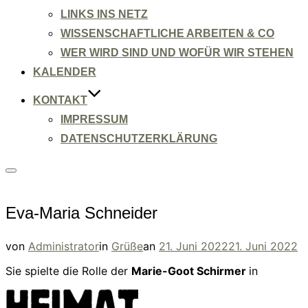
LINKS INS NETZ
WISSENSCHAFTLICHE ARBEITEN & CO
WER WIRD SIND UND WOFÜR WIR STEHEN
KALENDER
KONTAKT
IMPRESSUM
DATENSCHUTZERKLÄRUNG
Seitenleiste
&
Navigation
umschalten
Eva-Maria Schneider
Veröffentlicht
von
Administrator
in
Grüße
an
21. Juni 2022
21. Juni 2022
am
Sie spielte die Rolle der
Marie-Goot Schirmer
in