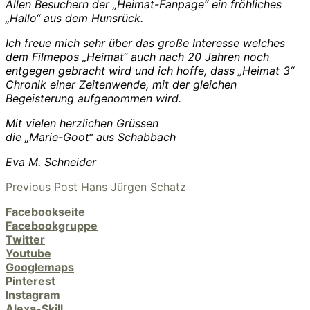
Allen Besuchern der „Heimat-Fanpage“ ein fröhliches
„Hallo“ aus dem Hunsrück.
Ich freue mich sehr über das große Interesse welches
dem Filmepos „Heimat“ auch nach 20 Jahren noch
entgegen gebracht wird und ich hoffe, dass „Heimat 3“
Chronik einer Zeitenwende, mit der gleichen
Begeisterung aufgenommen wird.
Mit vielen herzlichen Grüssen
die „Marie-Goot“ aus Schabbach
Eva M. Schneider
Previous
Previous Post
Hans Jürgen Schatz
Beitragsnavigation
Post
Facebookseite
Facebookgruppe
Twitter
Youtube
Googlemaps
Pinterest
Instagram
Alexa-Skill