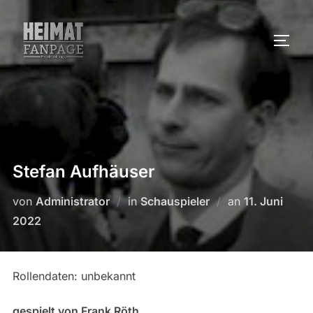
Zum
Inhalt
SEIT
springen
Stefan Aufhäuser
Veröffentlicht
von
Administrator
in
Schauspieler
an
11. Juni
am
2022
Rollendaten: unbekannt
gespielt von Frank Röth