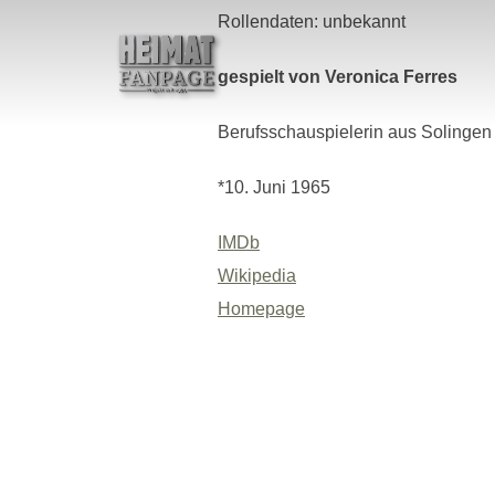
Zum
Rollendaten: unbekannt
Inhalt
springen
gespielt von Veronica Ferres
Berufsschauspielerin aus Solingen
*10. Juni 1965
IMDb
Wikipedia
Homepage