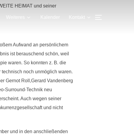
 ZWEITE HEIMAT und seiner
SEITENLEIS
Weiteres
Kalender
Kontakt
 großem Aufwand an persönlichem
bnis ist berauschend schön, weil
opie waren. So konnten z. B. die
r technisch noch unmöglich waren.
tler Gernot Roll,Gerard Vandenberg
ereo-Surround-Technik neu
 erscheint. Auch wegen seiner
nkurrenzgesellschaft und nicht
mber und in den anschließenden