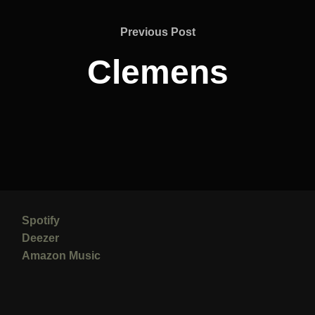
Previous
Previous Post
Post
Clemens
Spotify
Deezer
Amazon Music