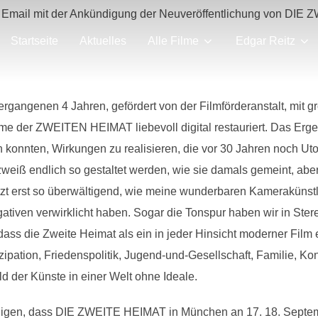
e Email mit der Ankündigung der Neuveröffentlichung von DIE
Startseite
Aktuelles
Alle Filme
Edgar Reitz
ergangenen 4 Jahren, gefördert von der Filmförderanstalt, mit
me der ZWEITEN HEIMAT liebevoll digital restauriert. Das Erge
en konnten, Wirkungen zu realisieren, die vor 30 Jahren noch Ut
iß endlich so gestaltet werden, wie sie damals gemeint, abe
 jetzt erst so überwältigend, wie meine wunderbaren Kameraküns
egativen verwirklicht haben. Sogar die Tonspur haben wir in St
 dass die Zweite Heimat als ein in jeder Hinsicht moderner Film
ipation, Friedenspolitik, Jugend-und-Gesellschaft, Familie, Ko
ld der Künste in einer Welt ohne Ideale.
ndigen, dass DIE ZWEITE HEIMAT in München an 17. 18. Septe