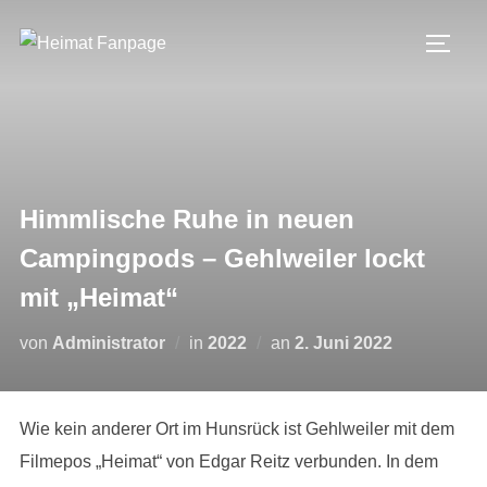
Zum
Inhalt
SEIT
springen
Himmlische Ruhe in neuen
Campingpods – Gehlweiler lockt
mit „Heimat“
Veröffentlicht
von
Administrator
in
2022
an
2. Juni 2022
am
Wie kein anderer Ort im Hunsrück ist Gehlweiler mit dem
Filmepos „Heimat“ von Edgar Reitz verbunden. In dem