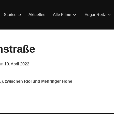
Startseite
Aktuelles
Alle Filme
Edgar Reitz
nstraße
Veröffentlicht
an
10. April 2022
am
3)
, zwischen Riol und Mehringer Höhe