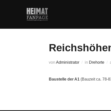
Zum
Inhalt
springen
Reichshöhe
von
Administrator
in
Drehorte
Baustelle der A1
(Bauzeit ca. 78-8