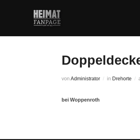
Zum
Inhalt
springen
Doppeldeck
von
Administrator
in
Drehorte
bei Woppenroth