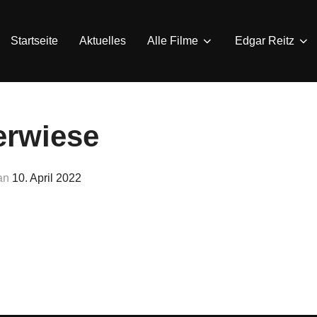
Startseite
Aktuelles
Alle Filme
Edgar Reitz
erwiese
Veröffentlicht
an
10. April 2022
am