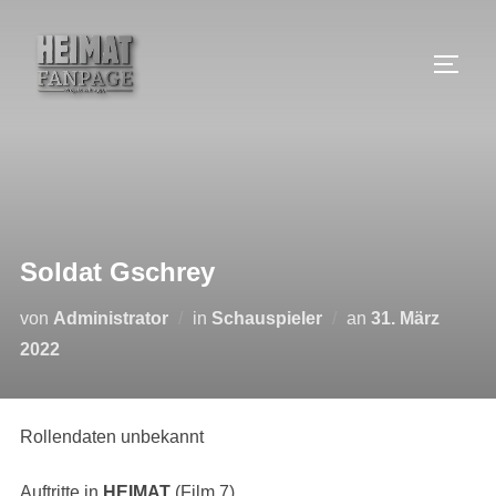
Zum
Inhalt
SEIT
springen
Soldat Gschrey
Veröffentlicht
von
Administrator
in
Schauspieler
an
31. März
am
2022
Rollendaten unbekannt
Auftritte in
HEIMAT
(Film 7)