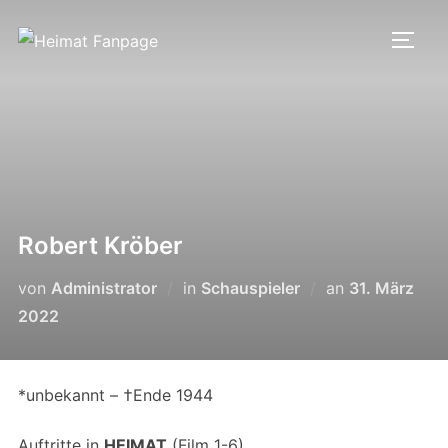
Zum
Inhalt
SEIT
springen
Robert Kröber
Veröffentlich
von
Administrator
in
Schauspieler
an
31. März
am
2022
*unbekannt – †Ende 1944
Auftritte in
HEIMAT
(Film 1-6)