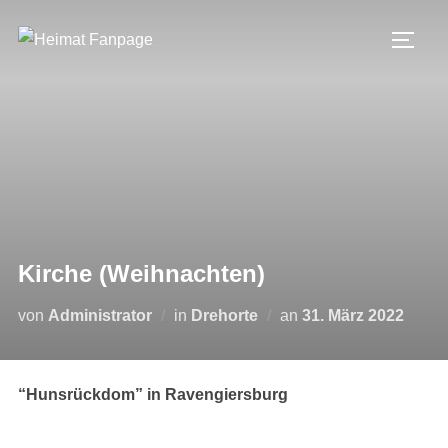
Zum
Inhalt
SEIT
springen
Kirche (Weihnachten)
Veröffentlicht
von
Administrator
in
Drehorte
an
31. März 2022
am
“Hunsrückdom” in Ravengiersburg