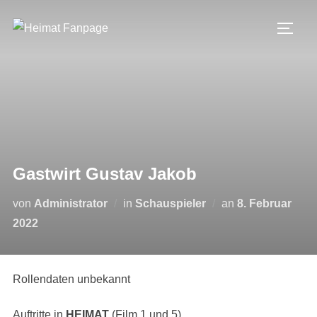
Zum
Inhalt
SEIT
springen
Gastwirt Gustav Jakob
Veröffentlicht
von
Administrator
in
Schauspieler
an
8. Februar
am
2022
Rollendaten unbekannt
Auftritte in
HEIMAT
(Film 1 und 5)