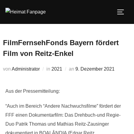
Zum
Inhalt
SEIT
springen
FilmFernsehFonds Bayern fördert
Film von Reitz-Enkel
Veröffentlicht
von
Administrator
in
2021
an
9. Dezember 2021
am
Aus der Pressemitteilung:
“Auch im Bereich “Andere Nachwuchsfilme” fördert der
FFF einen Dokumentarfilm: Das Drehbuch-und Regie-
Duo Patrik Thomas und Mathias Reitz-Zausinger
dokumentiert in BOALÂNDIA (Edgar Reitz